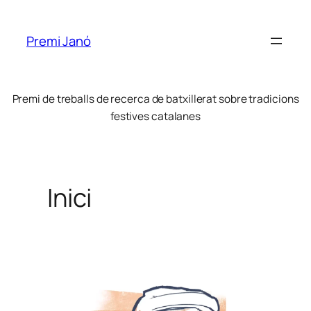
Saltar
al
Premi Janó
contenido
Premi de treballs de recerca de batxillerat sobre tradicions
festives catalanes
Inici